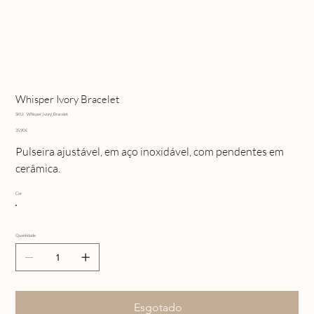
Whisper Ivory Bracelet
SKU
SKU:
Whisper_Ivory_Bracelet
Whisper_Ivory_Bracelet
Preço
35,90 €
Pulseira ajustável, em aço inoxidável, com pendentes em
cerâmica.
Cor
Quantidade
Esgotado