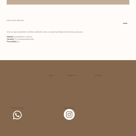
Informações adicionais
Uma vez que os pendentes são feitos e pintados à mão, a cor pode variar ligeiramente de peça para peça.
Material:
aço inoxidável e cerâmica
Tamanho:
17 cm (aproximadamente)
Peso unitário:
5
g
Shop
Sobre nós
Contactos
Fale connosco por
Segue-nos em