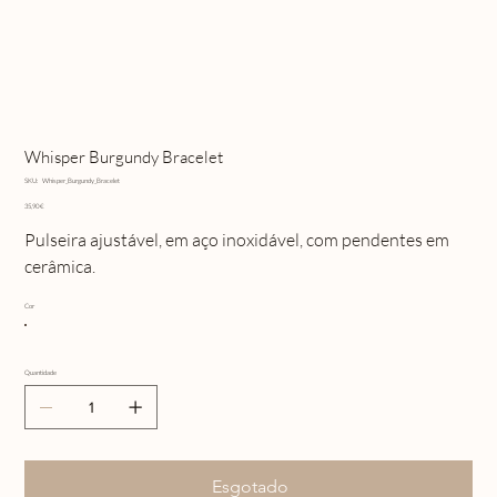
Whisper Burgundy Bracelet
SKU
SKU:
Whisper_Burgundy_Bracelet
Whisper_Burgundy_Bracelet
Preço
35,90 €
Pulseira ajustável, em aço inoxidável, com pendentes em
cerâmica.
Cor
Quantidade
Esgotado