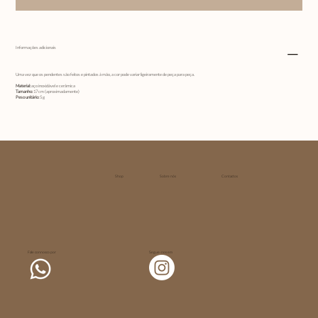
Informações adicionais
Uma vez que os pendentes são feitos e pintados à mão, a cor pode variar ligeiramente de peça para peça.
Material:
aço inoxidável e cerâmica
Tamanho:
17 cm (aproximadamente)
Peso unitário:
5
g
Shop
Sobre nós
Contactos
Fale connosco por
Segue-nos em