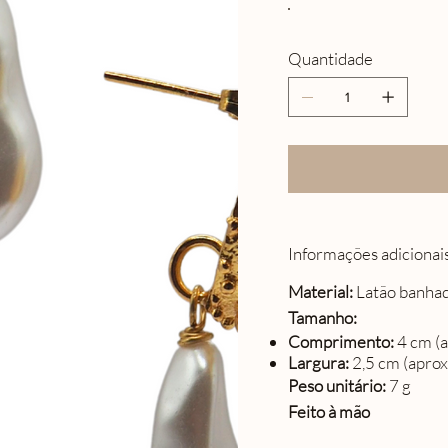
Quantidade
Informações adicionai
Material:
Latão banhado
Tamanho:
Comprimento:
4 cm (
Largura:
2,5 cm (apr
Peso unitário:
7 g
Feito à mão