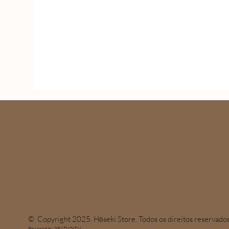
© Copyright 2025. Hōseki Store. Todos os direitos reservados
Powered by 351DIGITAL