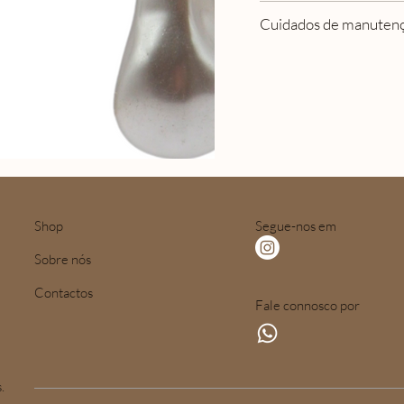
Cuidados de manuten
Shop
Segue-nos em
Sobre nós
Contactos
Fale connosco por
.