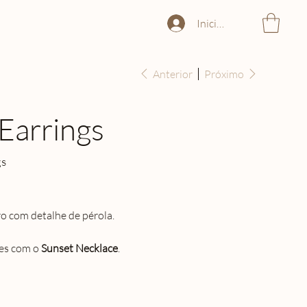
Iniciar sessão
Anterior
Próximo
 Earrings
gs
o com detalhe de pérola.
res com o
Sunset Necklace
.