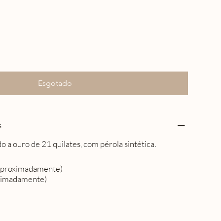
Esgotado
s
 a ouro de 21 quilates, com pérola sintética.
aproximadamente)
oximadamente)