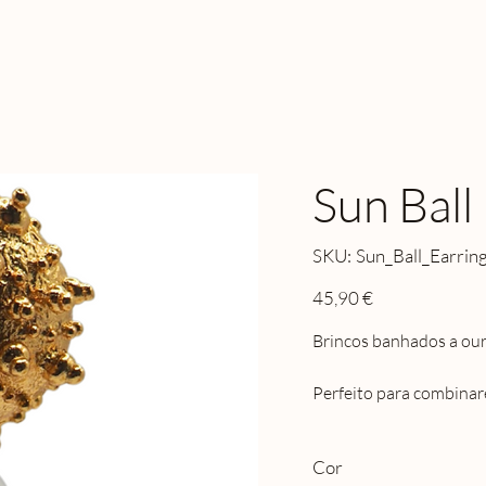
Sun Ball
SKU
SKU:
Sun_Ball_Earrin
Sun_Ball_Earrings
Preço
45,90 €
Brincos banhados a our
Perfeito para combina
Cor