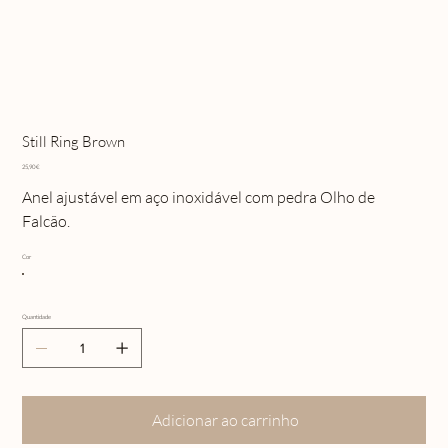
Still Ring Brown
Preço
25,90 €
Anel ajustável em aço inoxidável com pedra Olho de
Falcão.
Cor
Quantidade
Adicionar ao carrinho