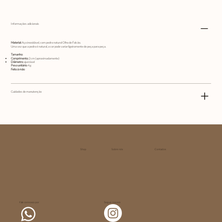
Informações adicionais
Material:
Aço inoxidável, com pedra natural Olho de Falcão.
Uma vez que a pedra é natural, a cor pode variar ligeiramente de peça para peça.
Tamanho:
Comprimento:
2 cm (aproximadamente)
Diâmetro:
ajustável
Peso unitário:
4 g
Feito à mão
Cuidados de manutenção
Shop
Sobre nós
Contactos
Fale connosco por
Segue-nos em