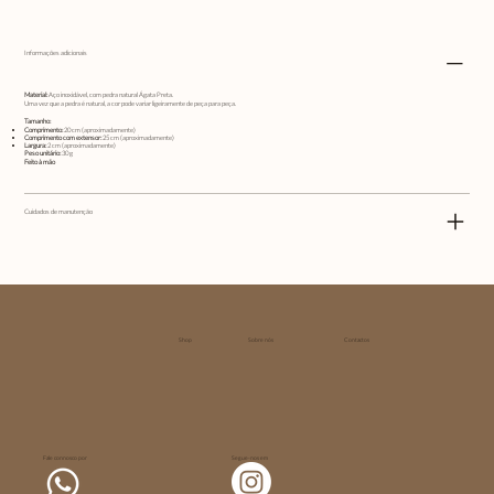
Informações adicionais
Material:
Aço inoxidável, com pedra natural Ágata Preta.
Uma vez que a pedra é natural, a cor pode variar ligeiramente de peça para peça.
Tamanho:
Comprimento:
20 cm (aproximadamente)
Comprimento com extensor:
25 cm (aproximadamente)
Largura:
2 cm (aproximadamente)
Peso unitário:
30 g
Feito à mão
Cuidados de manutenção
Shop
Sobre nós
Contactos
Fale connosco por
Segue-nos em