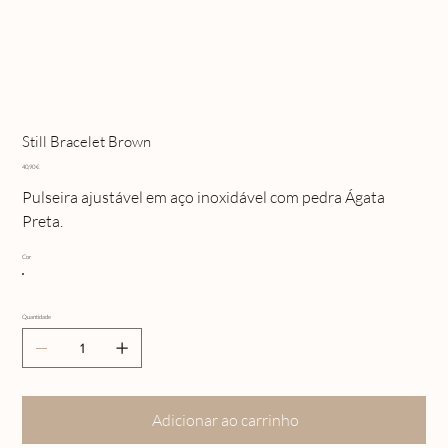
Still Bracelet Brown
Preço
40,90 €
Pulseira ajustável em aço inoxidável com pedra Ágata
Preta.
Cor
Quantidade
Adicionar ao carrinho