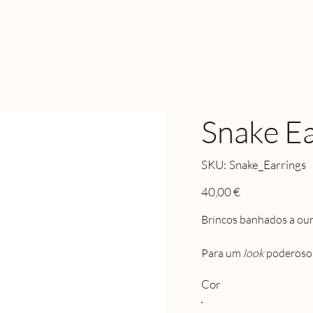
Snake Ea
SKU
SKU:
Snake_Earrings
Snake_Earrings
Preço
40,00 €
Brincos banhados a our
Para um
look
poderoso,
Cor