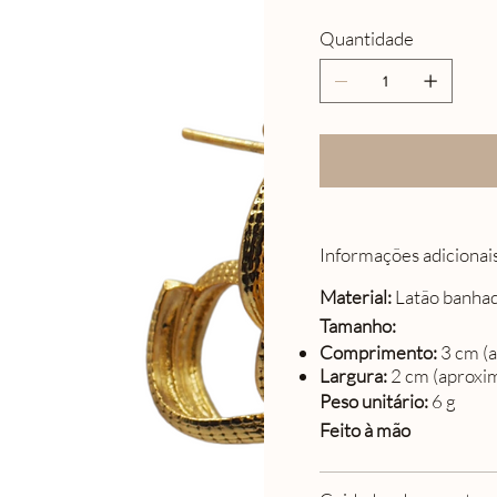
Quantidade
Informações adicionai
Material:
Latão banhado
Tamanho:
Comprimento:
3 cm (
Largura:
2 cm (aprox
Peso unitário:
6 g
Feito à mão