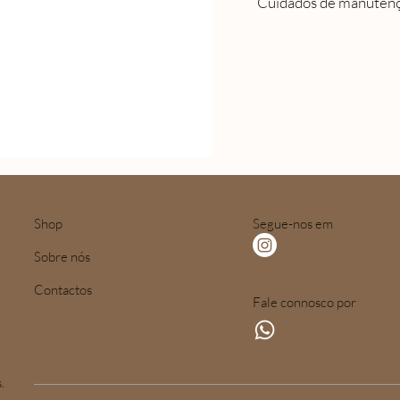
Cuidados de manuten
Shop
Segue-nos em
Sobre nós
Contactos
Fale connosco por
.