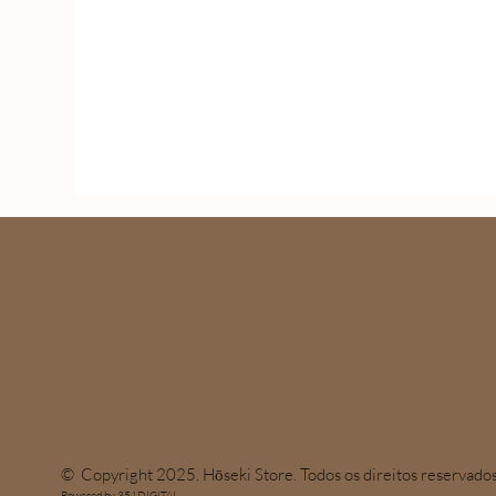
© Copyright 2025. Hōseki Store. Todos os direitos reservados
Powered by 351DIGITAL