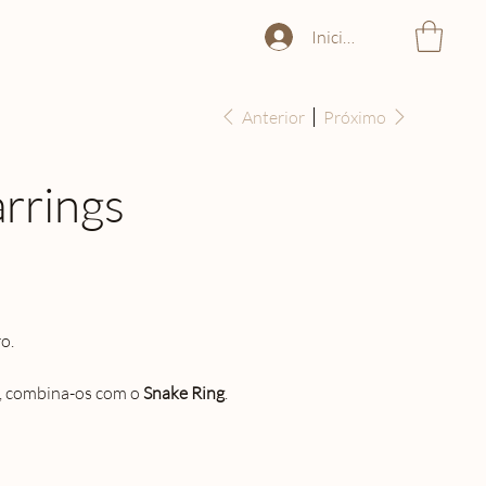
Iniciar sessão
Anterior
Próximo
rrings
o.
 combina-os com o
Snake Ring
.