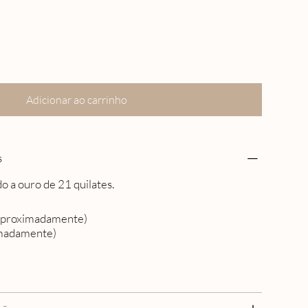
Adicionar ao carrinho
s
 a ouro de 21 quilates.
aproximadamente)
imadamente)