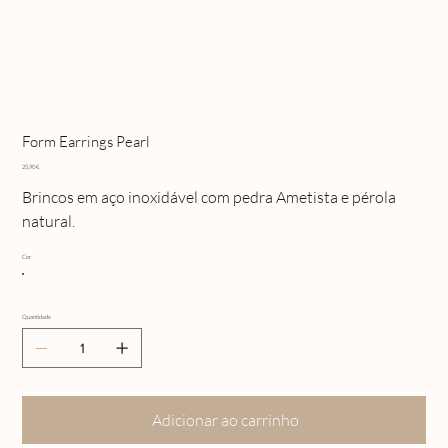
Form Earrings Pearl
Preço
25,90 €
Brincos em aço inoxidável com pedra Ametista e pérola
natural.
Cor
Quantidade
Adicionar ao carrinho