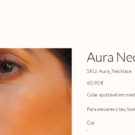
Aura Ne
SKU
SKU:
Aura_Necklace
Aura_Necklace
Preço
60,90 €
Colar ajustável em mad
Para elevares o teu lo
Cor