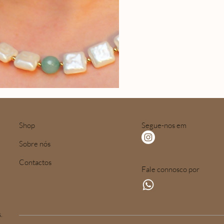
Shop
Segue-nos em
Sobre nós
Contactos
Fale connosco por
.