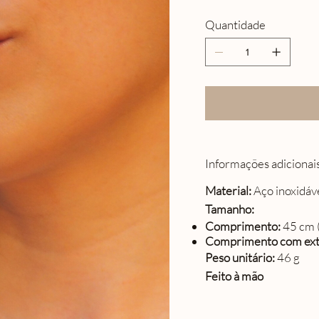
Quantidade
Informações adicionai
Material:
Aço inoxidáve
Tamanho:
Comprimento:
45 cm 
Comprimento com ext
Peso unitário:
46 g
Feito à mão