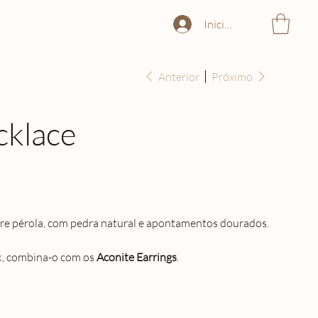
Iniciar sessão
Anterior
Próximo
cklace
re pérola, com pedra natural e apontamentos dourados.
ok, combina-o com os
Aconite Earrings
.